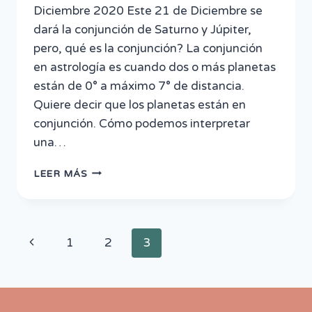
Diciembre 2020 Este 21 de Diciembre se
dará la conjunción de Saturno y Júpiter,
pero, qué es la conjunción? La conjunción
en astrología es cuando dos o más planetas
están de 0° a máximo 7° de distancia.
Quiere decir que los planetas están en
conjunción. Cómo podemos interpretar
una…
GRAN
LEER MÁS
CONJUNCIÓN:
SATURNO
Y
JÚPITER,
Navegación
Página
1
2
3
21
DE
de
anterior
DICIEMBRE
2020
página