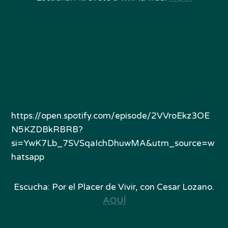
https://open.spotify.com/episode/2VVroEkz3OE
N5KZDBkRBRB?
si=YwK7Lb_7SVSqaIchDhuwMA&utm_source=w
hatsapp
Escucha: Por el Placer de Vivir, con Cesar Lozano.
AQUÍ