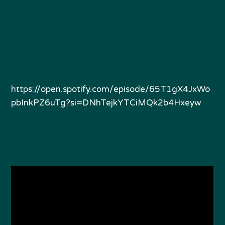
https://open.spotify.com/episode/65T1gX4JxWo
pbInkPZ6uTg?si=DNhTejkYTCiMQk2b4Hxeyw