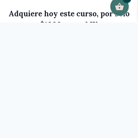
Adquiere hoy este curso, por sólo
$1000
pesos MX
Comprar ahora
© Amy Pozos Astros 2020 - 2026 .
Aviso de
Privacidad
.
Términos y condiciones
.