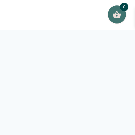
0
Módulos de este curso:
• SEPTIEMBRE
• OCTUBRE
• NOVIEMBRE
• DICIEMBRE
• ENERO